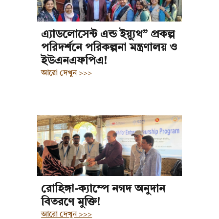
এ্যাডলোসেন্ট এন্ড ইয়্যুথ” প্রকল্প
পরিদর্শনে পরিকল্পনা মন্ত্রণালয় ও
ইউএনএফপিএ!
আরো দেখুন >>>
রোহিঙ্গা-ক্যাম্পে নগদ অনুদান
বিতরণে মুক্তি!
আরো দেখুন >>>