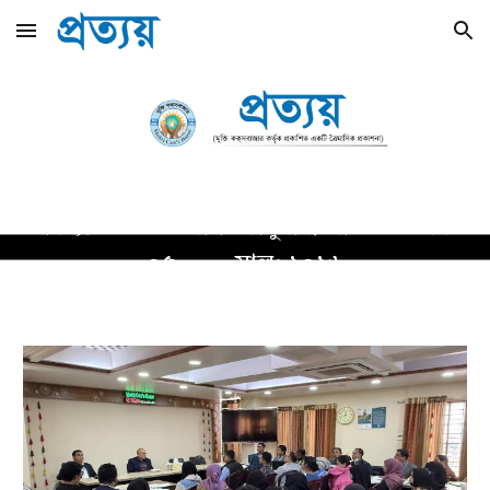
Skip to main content
Skip to navigation
সংখ্যা:
১৪
মাস:
জানুয়ারী-মার্চ
বর্ষ:
০
৫
সাল: ২০২
৬