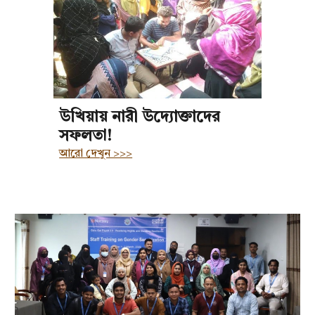
উখিয়ায় নারী উদ্যোক্তাদের
সফলতা!
আরো দেখুন >>>