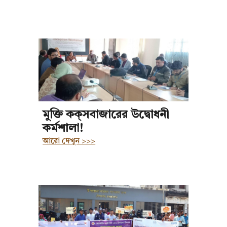
মুক্তি কক্‌সবাজারের উদ্বোধনী
কর্মশালা!
আরো দেখুন >>>