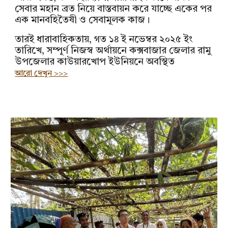
সেবার মহান ব্রত নিয়ে বাস্তবায়ন করে যাচ্ছে একের পর
এক মানবহিতৈষী ও সেবামূলক কাজ।
তারই ধারাবাহিকতায়, গত ১৪ ই নভেম্বর ২০২৫ ইং
তারিখে, সম্পূর্ণ নিজস্ব অর্থায়নে কক্সবাজার জেলার রামু
উপজেলার কাউয়ারখোপ ইউনিয়নে অবস্থিত
আরো দেখুন >>>