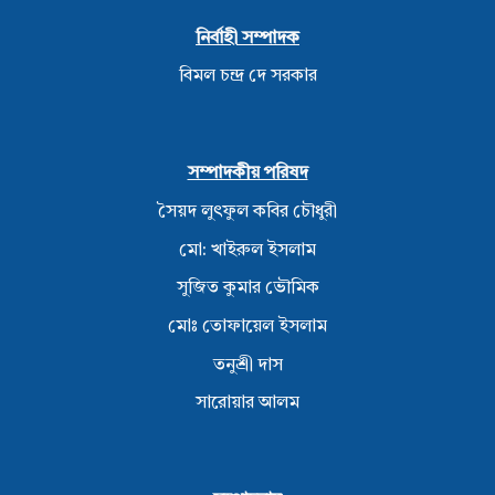
নির্বাহী সম্পাদক
বিমল চন্দ্র দে সরকার
সম্পাদকীয় পরিষদ
সৈয়দ লুৎফুল কবির চৌধুরী
মো: খাইরুল ইসলাম
সুজিত কুমার ভৌমিক
মোঃ তোফায়েল ইসলাম
তনুশ্রী দাস
সারোয়ার আলম